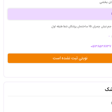
وان بخشی
 15 ساختمان پزشکان شفا.طبقه اول
-
05138538737
نوبتی ثبت نشده است
شک