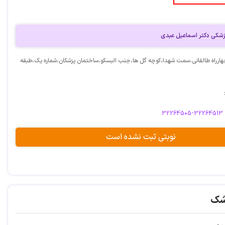
زشکی دکتر اسماعیل عبدی
ارراه طالقانی،سمت شهدا،کوچه گل ها،جنب البسکو،ساختمان پزشکان،شماره یک،طبقه
32264505-32264513
نوبتی ثبت نشده است
شک