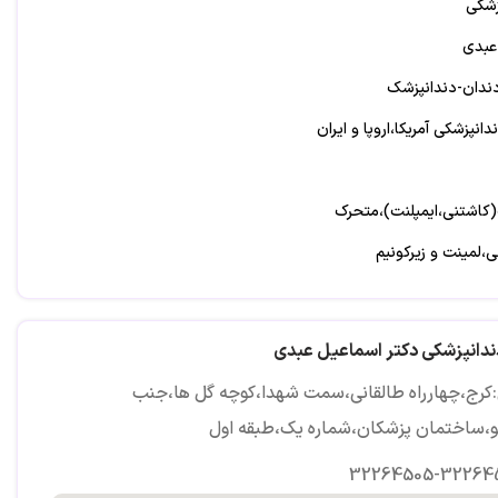
زشکی
عبدی
ندان-دندانپزشک
نپزشکی آمریکا،اروپا و ایران
(کاشتنی،ایمپلنت)،متحرک
،لمینت و زیرکونیم
رراه طالقانی،سمت شهدا،کوچه گل ها،جنب البسکو،ساختمان
اول 32264505 32264513
ندانپزشکی دکتر اسماعیل عبدی
کرج،چهارراه طالقانی،سمت شهدا،کوچه گل ها،جنب
و،ساختمان پزشکان،شماره یک،طبقه اول
32264505-32264