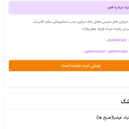
یاد عرشیا-فجر
یابان امام خمینی.مقابل بانک مرکزی.جنب دندانپزشکی سلام /کلینیک
ان پانزده خرداد.کوچه عطار.پلاک1
09189662512
08646226824-08646231677
نوبتی ثبت نشده است
شک
تیاد عرشیا(صبح ها)