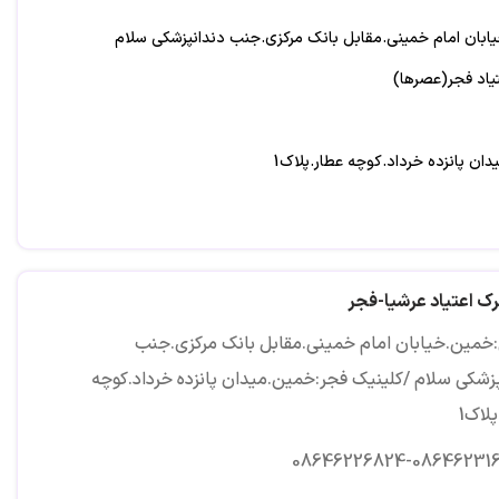
بان امام خمینی.مقابل بانک مرکزی.جنب دندانپزشکی سلام
تیاد فجر(عصرها)
ان پانزده خرداد.کوچه عطار.پلاک1
رک اعتیاد عرشیا-فجر
خمین.خیابان امام خمینی.مقابل بانک مرکزی.جنب
پزشکی سلام /کلینیک فجر:خمین.میدان پانزده خرداد.کوچه
لاک1
08646226824-08646231