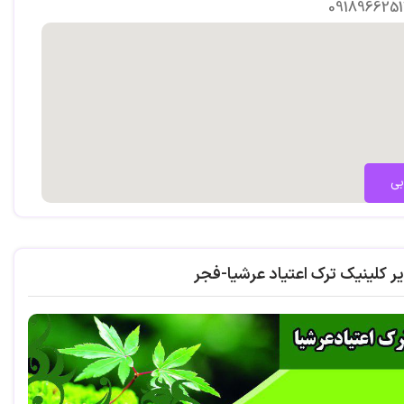
0918966251
بی
ر کلینیک ترک اعتیاد عرشیا-فجر