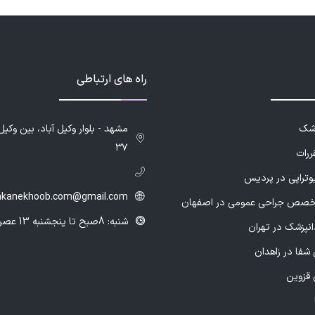
راه های ارتباطی
زشک
۳۷
ررات
یوتراپی در پردیس
hkanekhoob.com@gmail.com
خصص جراحی عمومی در اصفهان
شنبه: 8صبح تا پنجشنبه 13 عصر
انپزشک در تهران
شفا در زاهدان
 قزوین