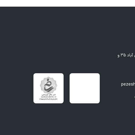
مشهد - بلوار وکیل آباد، بین وکیل آباد ۳۵ و
pezes