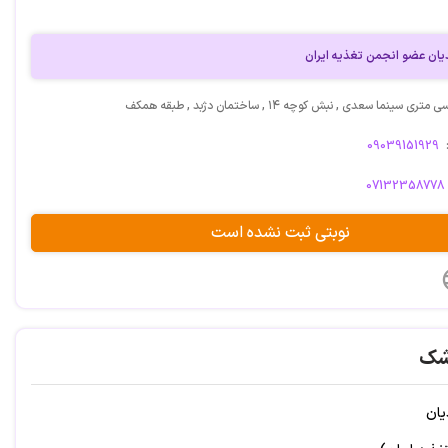
دیان عضو انجمن تغذیه ایران
سینما سعدی , نبش کوچه ۱۴ , ساختمان دژبد , طبقه همکف
09039151929
07132358778
نوبتی ثبت نشده است
شک
یان