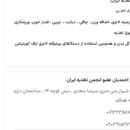
ذیه ایران)
زمینه لاغری ،اضافه وزن ، چاقی ، دیابت ،، چربی ، فشار خون، ورزشکاری
ئ تغذیه
ز کل بدن و همچنین استفاده از دستگاهای پیشرفته لاغری اراف کویتیشن
ر احمدیان عضو انجمن تغذیه ایران
ینما سعدی , نبش کوچه ۱۴ , ساختمان دژبد , طبقه همکف
آدرس:شیراز,سی متری سینما سعدی , نبش کوچه ۱۴ , ساختمان دژبد
ه همکف
07132358
0903915192