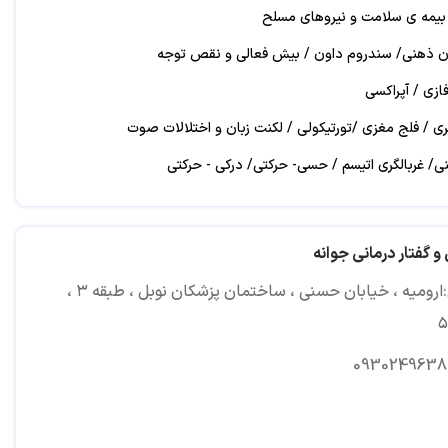
ا بیمه ی سلامت و نیروهای مسلح
ان ذهنی/ سندروم داون / بیش فعالی و نقص توجه
فازی / آپراکسی
ری / فلج مغزی /تورتيكولى / لكنت زبان و اختلالات صوت
نی/ غربالگری اتیسم / حسی- حرکتی/ درکی - حرکتی
و اتاق تاریک / بازی درمانی / گروه درمانی / توانبخشی شناختیم خدایی
 و گفتار درمانی جوانه
آدرس:ارومیه ، خیابان حسنی ، ساختمان پزشکان نوبل ، طبقه ۳ ،
0930249638