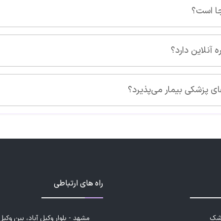
راه های ارتباطی
زشک