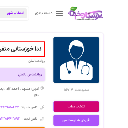
دسته بندی
ندا خوزستانی منفر
روانشناسان
روانشناس بالینی
شماره نظام:
56014
۱۴۲
انتخاب مطب
تلفن همراه:
09931810422
تلفن ثابت:
5138443893
افزودن به لیست من