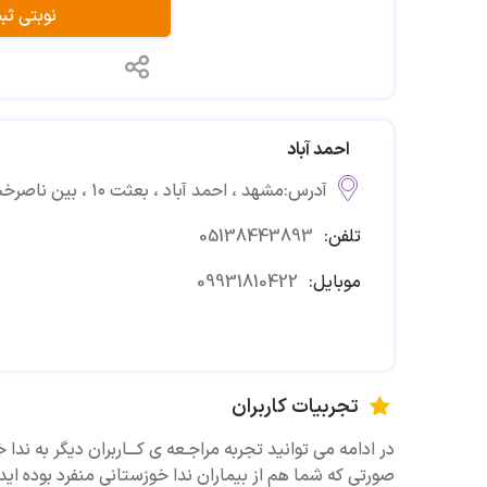
نوبتی ث
احمد آباد
آدرس:مشهد ، احمد آباد ، بعثت ۱۰ ، بین ناصرخسرو ۲۲و ۲۴ ، پلاک ۱۴۲
تلفن:
05138443893
موبایل:
09931810422
تجربیات کاربران
در ادامه می توانید تجربه مراجـعه ی کـــاربران دیگر به ندا 
صورتی که شما هم از بیماران ندا خوزستانی منفرد بوده اید 