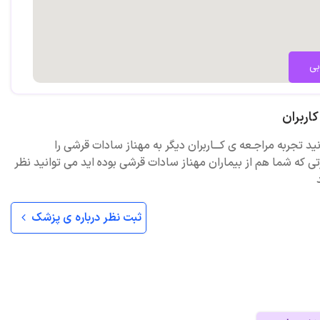
 کارگاه های:
ودک و نوجوان
بی
ر نوجوان
رت های زندگی
اربران
 تحصیلی-شغلی (پیشرفته)
ید تجربه مراجـعه ی کـــاربران دیگر به مهناز سادات قرشی را
شخیصی، اجرا، نمره گذاری و تفسیر نسخه نوین استنفورد-بینه
ی که شما هم از بیماران مهناز سادات قرشی بوده اید می توانید نظر
لالات نقص توجه-بیش فعالی
ی اختلالات روانی بر اساس (DSM5)
ثبت نظر درباره ی پزشک
امت تربیت جنسی کودک و نوجوان
ناختی-رفتاری آزار جنسی کودکان و نوجوانان