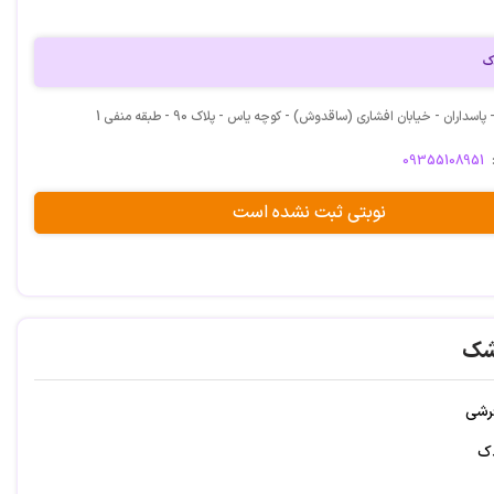
ک
اسداران - خیابان افشاری (ساقدوش) - کوچه یاس - پلاک 90 - طبقه منفی 1
09355108951
نوبتی ثبت نشده است
شک
رشی
دک