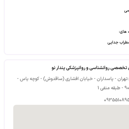
ی
 های:
ضطراب جدایی
زی، پرخاشگری، بدغذایی و بدخوابی
 تخصصی روانشناسی و روانپزشکی پندار نو
تهران - پاسداران - خیابان افشاری (ساقدوش) - کوچه یاس -
و حرفه‌ای
0935510895
 روانشناسی عمومی
غال از سازمان نظام روانشناسی و مشاوره ایران با شماره 1526447
رگاه های آموزشی فرزندپروری، تربیت جنسی و ... برای والدین