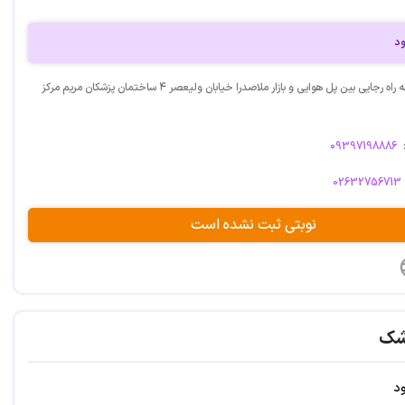
ود
آدرس: کرج.سه راه رجایی بین پل هوایی و بازار ملاصدرا خیابان ولیعصر ۴ ساختمان پزشکان مریم مرکز
09397198886
02632756713
نوبتی ثبت نشده است
شک
ود