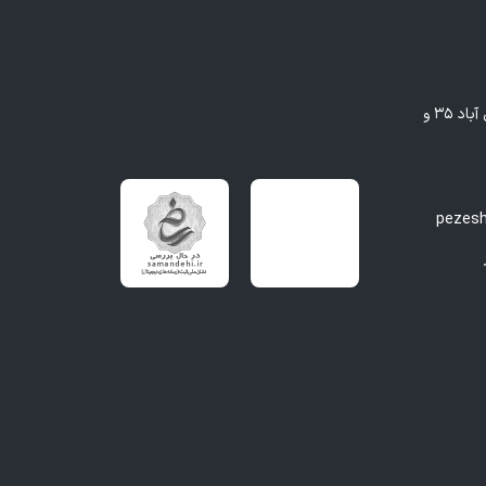
مشهد - بلوار وکیل آباد، بین وکیل آباد ۳۵ و
pezes