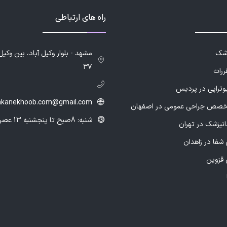
راه های ارتباطی
زشک
۳۷
ررات
یوتراپی در پردیس
hkanekhoob.com@gmail.com
خصص جراحی عمومی در اصفهان
شنبه: 8صبح تا پنجشنبه 13 عصر
انپزشک در تهران
شفا در زاهدان
 قزوین