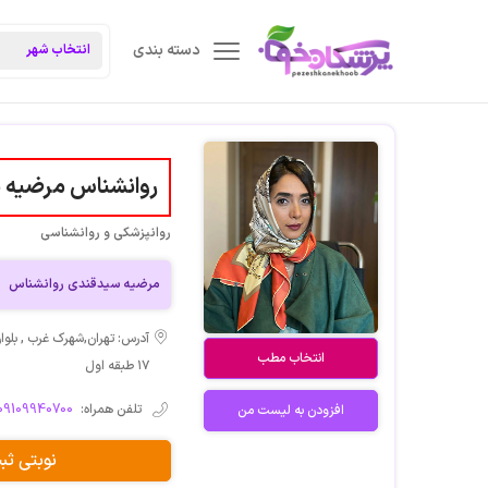
دسته بندی
روانشناس مرضیه 
روانپزشکی و روانشناسی
مرضیه سیدقندی روانشناس
آدرس: تهران,شهرک غرب , بلوار
انتخاب مطب
۱۷ طبقه اول
تلفن همراه:
09109940700
افزودن به لیست من
نوبتی ث