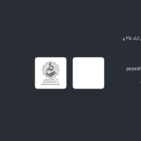
مشهد - بلوار وکیل آباد، بین وکیل آباد ۳۵ و
pezes