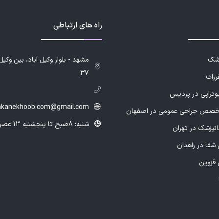
راه های ارتباطی
زشک
۳۷
ررات
یوتراپی در پردیس
hkanekhoob.com@gmail.com
خصص جراحی عمومی در اصفهان
شنبه: 8صبح تا پنجشنبه 13 عصر
انپزشک در تهران
شفا در زاهدان
 قزوین