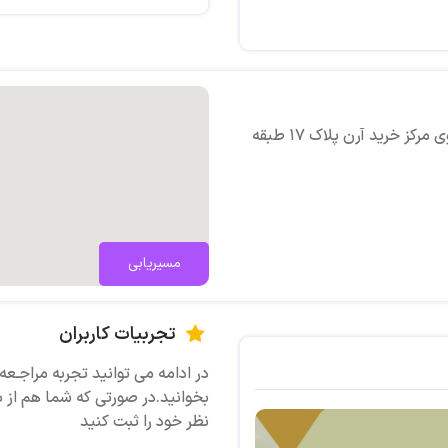
روابط بین فردی، اختلالات شخصی
درمانگر شناختی-رفتاری
طرحواره درمانگر
آدرس:تهران,شهرک غرب , بلوار فرحزادی , رو به روی مرکز خرید آرن پلاک ۱۷ طبقه
با هماهنگی از طریق شماره ی ۰۹۱۰۹۹۴۰۷۰۰
آدرس : تهران,شهرک غرب , بلوار فرحزادی ,
مسیریابی
تجربیات کاربران
در ادامه می توانید تجربه مراجـعه
بخوانید.در صورتی که شما هم از 
نظر خود را ثبت کنید