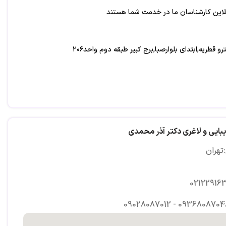
نلاين كارشناسان ما در خدمت شما هستند
و قطريه,ابتداي بلوارصبا,برج كبير طبقه دوم واحد٢٠٦
بايى و لاغرى دکتر آذر محمدی
تهران
02122916
09028087012 - 0936808704