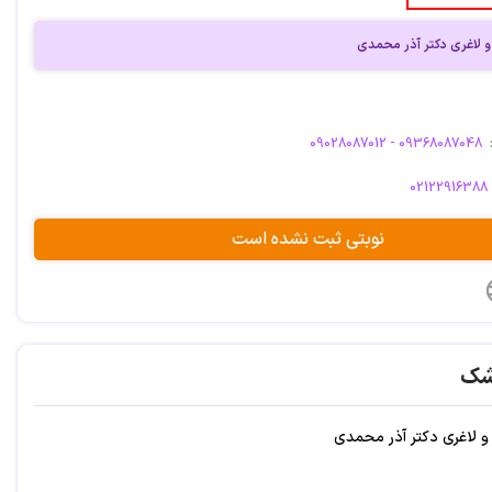
و لاغرى دکتر آذر محمدی
09028087012 - 09368087048
02122916388
نوبتی ثبت نشده است
شک
 و لاغرى دكتر آذر محمدی