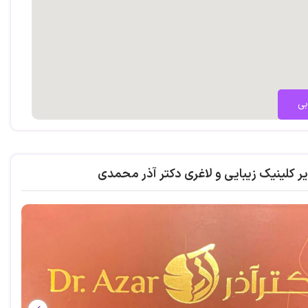
بی
ر كلينيك زيبايى و لاغرى دکتر آذر محمدی