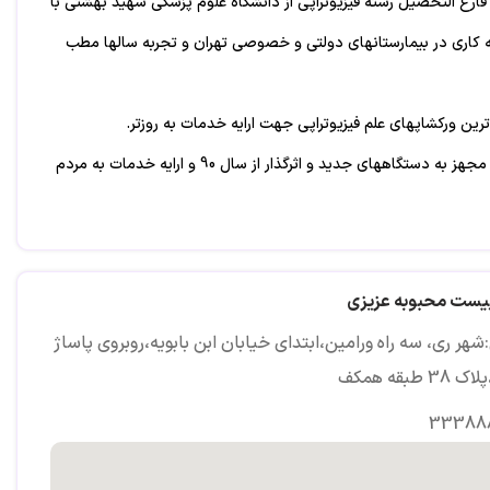
فارغ التحصیل رشته فیزیوتراپی از دانشگاه علوم پزشکی شهید بهشتی با
و تجربه کاری در بیمارستانهای دولتی و خصوصی تهران و تجربه سالها مطب
ین ورکشاپهای علم فیزیوتراپی جهت ارایه خدمات به روزتر.
احداث کلینیک مجهز به دستگاههای جدید و اثرگذار از سال 90 و ارایه خدمات به مردم
رتوان و کم توان ، مگنت ، دستگاههای الکتروتراپی و مکانوتراپی .
پیست محبوبه عزیزی
هر ری، سه راه ورامین،ابتدای خیابان ابن بابویه،روبروی پاساژ
3 طبقه همکف
33388