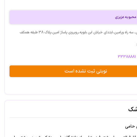
محبوبه عزیزی
ه راه ورامین،ابتدای خیابان ابن بابویه،روبروی پاساژ امین،پلاک 38 طبقه همکف
33388881
نوبتی ثبت نشده است
شک
ی حامی