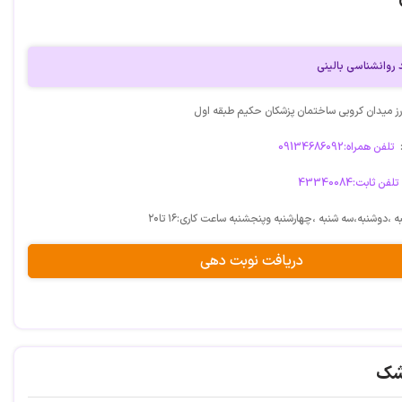
 روانشناسی بالینی
رز میدان کروبی ساختمان پزشکان حکیم طبقه اول
تلفن همراه:09134686092
تلفن ثابت:43340084
 ،دوشنبه،سه شنبه ،چهارشنبه وپنجشنبه ساعت کاری:۱۶ تا۲۰
دریافت نوبت دهی
شک