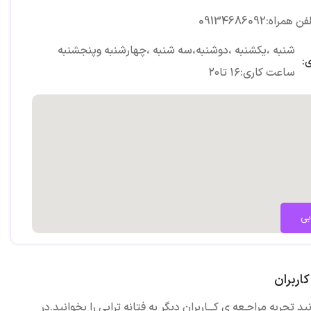
ن همراه:09134686092
شنبه ،یکشنبه ،دوشنبه،سه شنبه ،چهارشنبه وپنجشنبه
:
ساعت کاری:۱۶ تا۲۰
بی
اربران
ید تجربه مراجـعه ی کـــاربران دیگر به فتانه ترابی را بخوانید.در