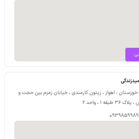
ش دیده :
بی
میدزندگی
خوزستان ، اهواز ، زیتون کارمندی ، خیابان زمزم بین حجت و
 ۳۶ طبقه ۱ ، واحد ۲
MMPI_ NE_کتل
0939859989