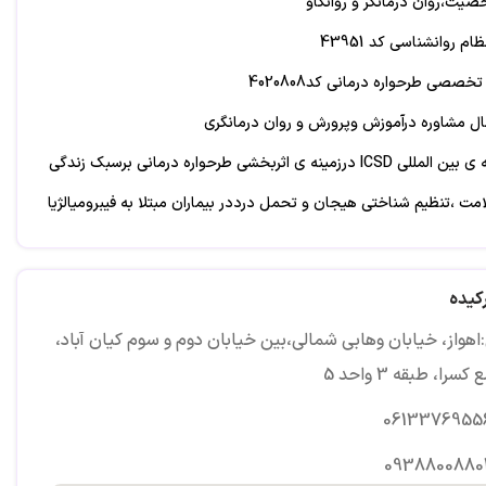
یت،روان درمانگر و روانکاو
 روانشناسی کد 43951
صصی طرحواره درمانی کد4020808
دارای یک مقاله ی بین المللی ICSD درزمینه ی اثربخشی طرحواره درمانی برسبک زندگی
مت ،تنظیم شناختی هیجان و تحمل درددر بیماران مبتلا به فیبرومیالژیا
نی :
کیده
هواز، خیابان وهابی شمالی،بین خیابان دوم و سوم کیان آباد،
سرا، طبقه 3 واحد 5
0613376955
0938800880
 : روان درمانگر _ گروه درمانگر و مدرس کارگاههای روانشناسی