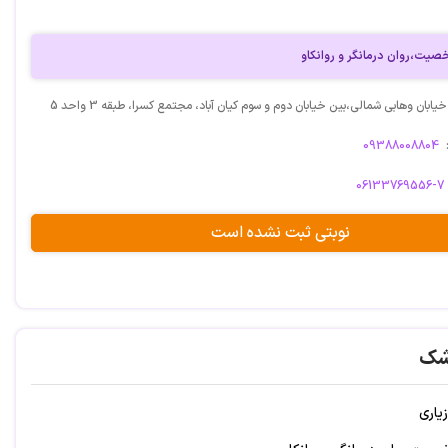
یت،روان درمانگر و روانکاو
یابان وهابی شمالی،بین خیابان دوم و سوم کیان آباد، مجتمع کسرا، طبقه 3 واحد 5
09388008804
06133769556-7
نوبتی ثبت نشده است
شک
یاری