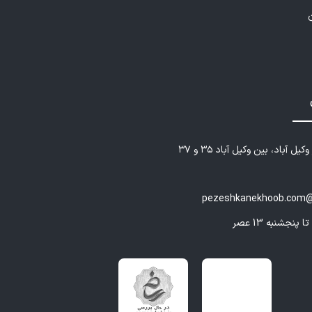
ی مثل اضطراب، افسردگی، استرس و مشکلات رفتاری نیازمند
کارهای تخصصی است. مشاوره فردی با فاطمه تقوایی نکو،
رای بررسی دقیق دغدغه‌ها و پیدا کردن راهکارهای عملی برای
 زندگی و ارتقای سلامت روان.
پیش از ازدواج**
انه و موفقیت در ازدواج، نیازمند شناخت دقیق از خود و طرف
یل آباد، بین وکیل آباد ۳۵ و ۳۷
مشاوره پیش از ازدواج با رویکرد تخصصی، به زوج‌های آینده
ا رابطه‌ای پایدار، سالم و رضایت‌بخش را پایه‌ریزی کنند.
pezeshkanekhoob.com@
وزش خانواده و فرزندپروری در رشت**
های خانواده‌داری و فرزندپروری علمی و به‌روز، کلید تربیت نسلی
است. فاطمه تقوایی نکو با برگزاری کارگاه‌ها و دوره‌های آموزشی
والدین و خانواده‌ها کمک می‌کند تا با آگاهی و دانش کافی،