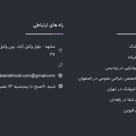
راه های ارتباطی
زشک
۳۷
ررات
یوتراپی در پردیس
hkanekhoob.com@gmail.com
خصص جراحی عمومی در اصفهان
شنبه: 8صبح تا پنجشنبه 13 عصر
انپزشک در تهران
شفا در زاهدان
 قزوین