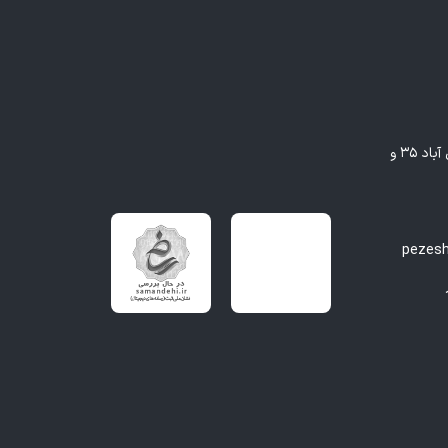
مشهد - بلوار وکیل آباد، بین وکیل آباد ۳۵ و
pezes