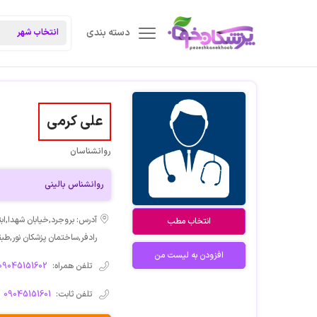
دسته بندی
علی کرمی
روانشناسان
روانشناس بالینی
آدرس: بروجرد,خیابان شهدا,ابت
انتخاب مطب
رادفر,ساختمان پزشکان نور,طبق
افزودن به لیست من
تلفن همراه:
09045151602
تلفن ثابت:
09045151601