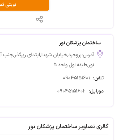
نوبتی ث
ساختمان پزشکان نور
آدرس:بروجرد,خیابان شهدا,ابتدای زیرگذر,جنب آ
نور,طبقه اول واحد 5
تلفن:
09045151601
موبایل:
09045151602
گالری تصاویر ساختمان پزشکان نور