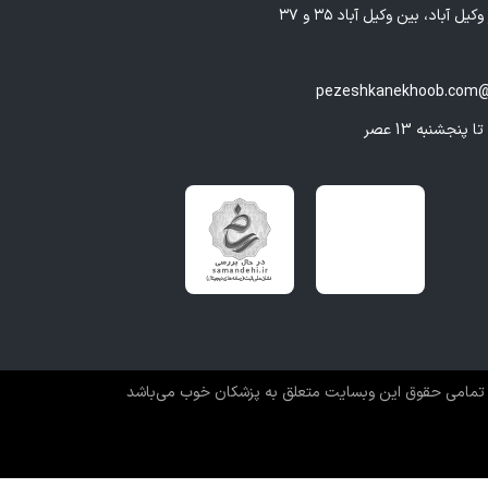
هبود مهارت‌های ارتباطی و حل تعارضات
یل آباد، بین وکیل آباد ۳۵ و ۳۷
س و افزایش تاب‌آوری روانی
ت روان در محیط‌های کاری و تحصیلی
pezeshkanekhoob.com@
ره آنلاین و حضوری برای سهولت دسترسی مراجعان
خوب؛ نماد تخصص و کیفیت در حوزه روانشناسی
ن خوب** با همراهی متخصصانی همچون شیرین افراسیابیان،
در جهت ارتقاء سلامت روان جامعه برداشته است.
کان خوب، فراهم کردن محیطی امن، حرفه‌ای و همراه با احترام
اجعان است تا بتوانند با خیالی آسوده، گام‌های مؤثر در مسیر
عاطفی خود بردارند.
تمامی حقوق این وبسایت متعلق به پزشکان خوب می‌باشد
اوره بگیریم؟