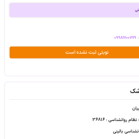
نی
09981700779
نوبتی ثبت نشده است
شک
یان
م روانشناسی : 36816
نشناسی بالینی