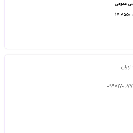
اسی عمومی
17
تهران
0998170077