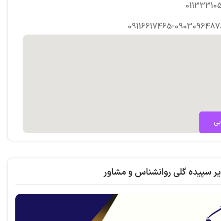
01133310
09116617465-0903096487
بی
یر سپیده گلی روانشناس و مشاور