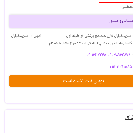
نشناسی
نشناس و مشاور
آدرس: آدرس1: ساری,خیابان قارن ,مجتمع پزشکی قو،طبقه اول ___________ آدرس 2 : ساری,خیابان
اختمان ابریشم,طبقه ۷,واحد۲۳,مرکز مشاوره همگام
09116617465-09030964878
01133310585
نوبتی ثبت نشده است
شک