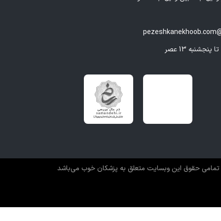
pezeshkanekhoob.com@
تمامی حقوق این وبسایت متعلق به پزشکان خوب می‌باشد