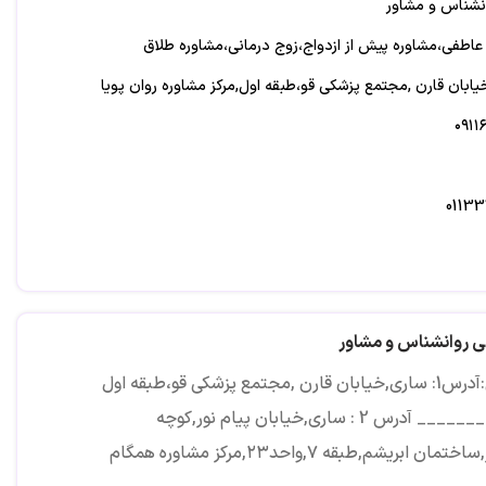
نشناس و مشاور
طفی،مشاوره پیش از ازدواج،زوج درمانی،مشاوره طلاق
آدرس 2 : ساری,خیابان پیام نور,کوچه گلسار,ساختمان ابریشم,طبقه ۷,واحد۲۳,مرکز
ی روانشناس و مشاور
آدرس:آدرس1: ساری,خیابان قارن ,مجتمع پزشکی قو،طبقه اول
___________ آدرس 2 : ساری,خیابان پیام نور,کوچه
مان ابریشم,طبقه ۷,واحد۲۳,مرکز مشاوره همگام