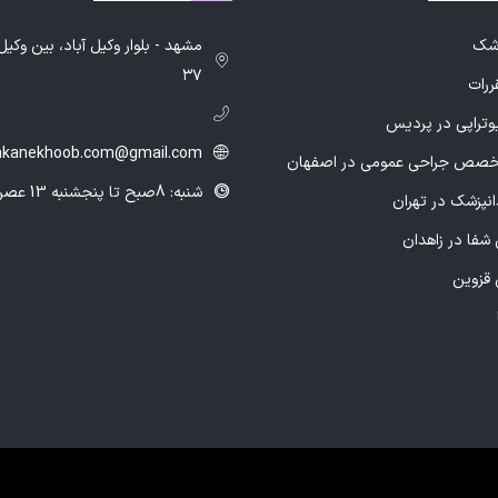
زشک
۳۷
ررات
یوتراپی در پردیس
hkanekhoob.com@gmail.com
خصص جراحی عمومی در اصفهان
شنبه: 8صبح تا پنجشنبه 13 عصر
انپزشک در تهران
شفا در زاهدان
 قزوین
سئ