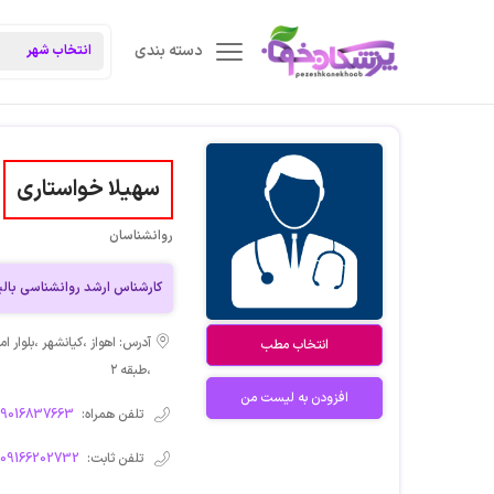
دسته بندی
سهیلا خواستاری
روانشناسان
کارشناس ارشد روانشناسی بالی
انتخاب مطب
،طبقه ۲
افزودن به لیست من
تلفن همراه:
09016837663
تلفن ثابت:
09166202732