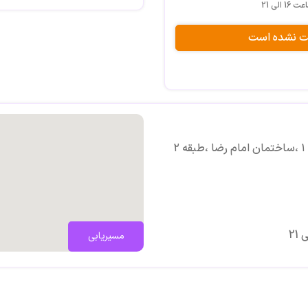
الی 21
مشاوره فردی ، گروهی ، مشاوره ک
آموزش فرزند پروری ، حل تعارضات
بت نشده است
درمان اختلالات خلقی (اضطراب،ا
مسیریابی