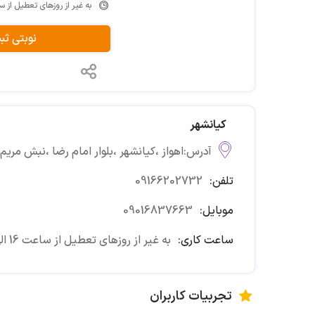
به غیر از روزهای تعطیل از ساعت 16 
نوبتی ث
کیانشهر
آدرس:اهواز ،کیانشهر ،بلوار امام رضا ،نبش مریم ۱ ،ساختمان امام رضا ،طبقه ۲
تلفن:
09166202732
موبایل:
09016837663
ساعت کاری:
به غیر از روزهای تعطیل از ساعت 16 الی 21
تجربیات کاربران