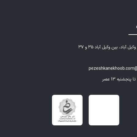
 پیشگیری از بازگشت به اعتیاد** و پشتیبانی مستمر پس از
هانی مقدم را انتخاب کنیم؟
یل آباد، بین وکیل آباد ۳۵ و ۳۷
ه اشتغال تخصصی با کد 23938**
و معتبر از سازمان نظام روانشناسی و مشاوره، تضمینی برای
pezeshkanekhoob.com@
د حرفه‌ای ایشان است.
ان بالینی گسترده**
یت تخصصی در حوزه روانشناسی بالینی و درمان اعتیاد، همراه
 از مشکلات و چالش‌های بیماران.
مع و انسان‌محور**