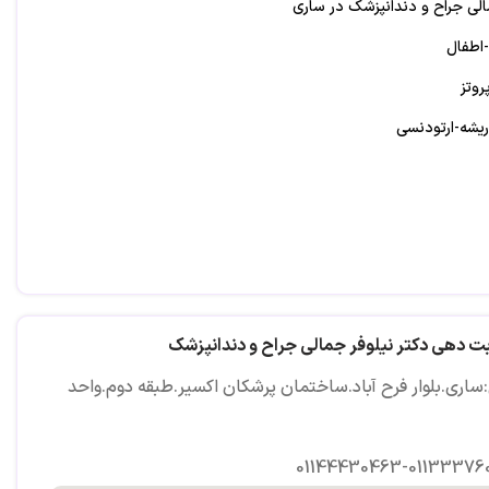
الی جراح و دندانپزشک در ساری
-اطفال
وتز
یشه-ارتودنسی
ت دهی دکتر نیلوفر جمالی جراح و دندانپزشک
ساري.بلوار فرح آباد.ساختمان پرشكان اكسير.طبقه دوم.واحد
01144430463-01133376