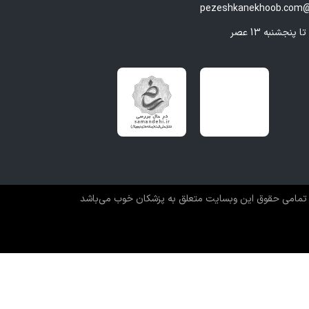
pezeshkanekhoob.com@
تمامی حقوق این وبسایت متعلق به پزشکان خوب می‌باشد