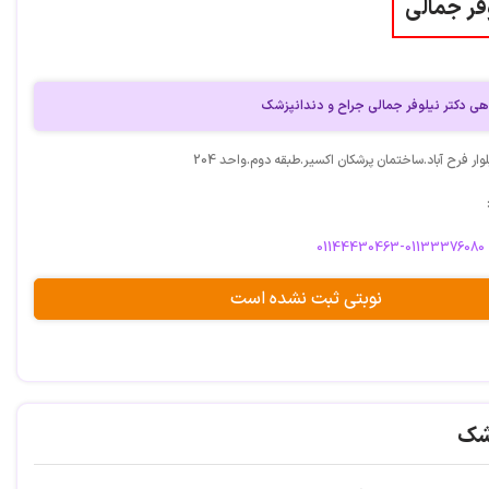
فر جمالی
 دکتر نیلوفر جمالی جراح و دندانپزشک
وار فرح آباد.ساختمان پرشكان اكسير.طبقه دوم.واحد 204
01144430463-01133376080
نوبتی ثبت نشده است
شک