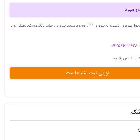
 و صورت
آدرس: مشهد،بلوار پیروزی، نرسیده به پیروزی 32، روبروی سینما پیروزی، جنب بانک مسکن ،طبقه اول
09359423428
نوبت تماس بگیرید
نوبتی ثبت نشده است
شک
ن