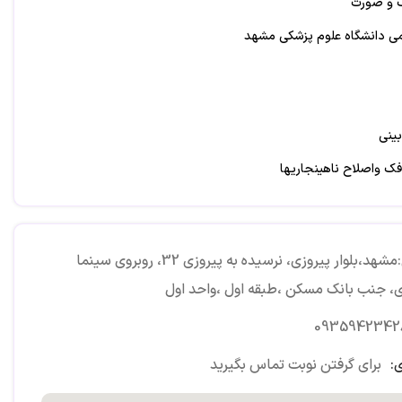
 و صورت
ی دانشگاه علوم پزشکی مشهد
بینی
فک واصلاح ناهینجاریها
قل دندان نهفته ودندان اضافه
آدرس:مشهد،بلوار پیروزی، نرسیده به پیروزی 32، روبروی سینما
رت
ی، جنب بانک مسکن ،طبقه اول ،واحد اول
0935942342
یه چشم ها ورفع خستگی وافتادگی پلک ها
:
برای گرفتن نوبت تماس بگیرید