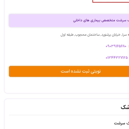
یک سرشت متخصص بیماری های داخلی
سرا, خیابان برشنورد, ساختمان محجوب, طبقه اول
09039165680
01344327125
نوبتی ثبت نشده است
شک
یک سرشت