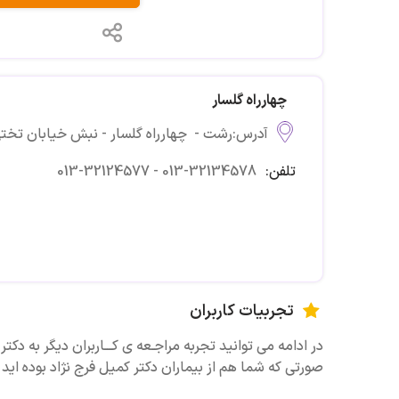
چهارراه گلسار
آدرس:رشت - چهارراه گلسار - نبش خیابان تختی
تلفن:
013-32124577 - 013-32134578
تجربیات کاربران
در ادامه می توانید تجربه مراجـعه ی کـــاربران دیگر به دکتر
صورتی که شما هم از بیماران دکتر کمیل فرج نژاد بوده اید 