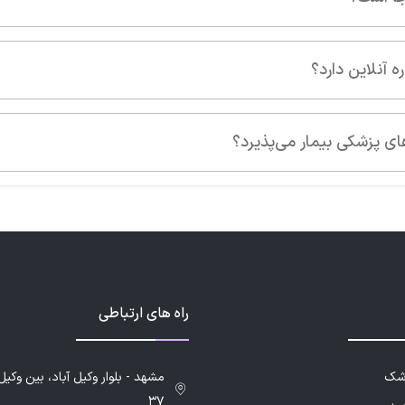
راه های ارتباطی
زشک
۳۷