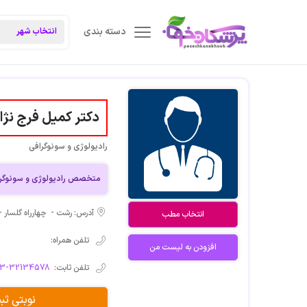
دسته بندی
دکتر کمیل فرج نژا
رادیولوژی و سونوگرافی
متخصص رادیولوژی و سونوگر
آدرس: رشت - چهارراه گلسار -
انتخاب مطب
تلفن همراه:
افزودن به لیست من
تلفن ثابت:
013-32134578
نوبتی ث