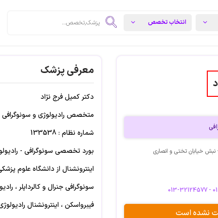
معرفی پزشک
د
دکتر کمیل فرج نژاد
متخصص رادیولوژی و سونوگرافی
افی
شماره نظام : 133538
بورد تخصصی سونوگرافی - رادیولوژی - MRI
 نبش خیابان تختی و انصاری
اینترونشنال از دانشگاه علوم پزشکی
سونوگرافی جنرال و کالرداپلر ، راد
013-32124577 - 
فیبرواسکن ، اینترونشنال رادیولوژی
بت نشده است