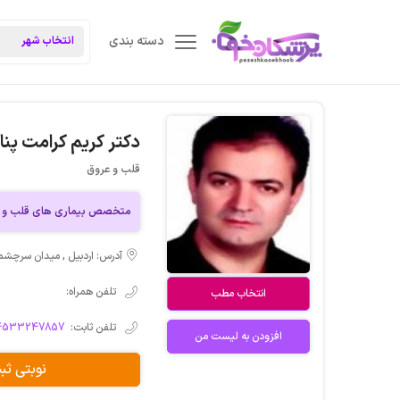
دسته بندی
دکتر کریم کرامت پنا
قلب و عروق
متخصص بیماری های قلب و 
آدرس: اردبیل , میدان سرچشم
تلفن همراه:
انتخاب مطب
تلفن ثابت:
4533247857
افزودن به لیست من
نوبتی ث