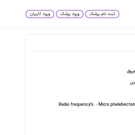
ثبت نام پزشک
ورود پزشک
ورود کاربران
روق
ین
 واریس با اخرین متد ها Radio frequency’s. - Micro phelebectomy -