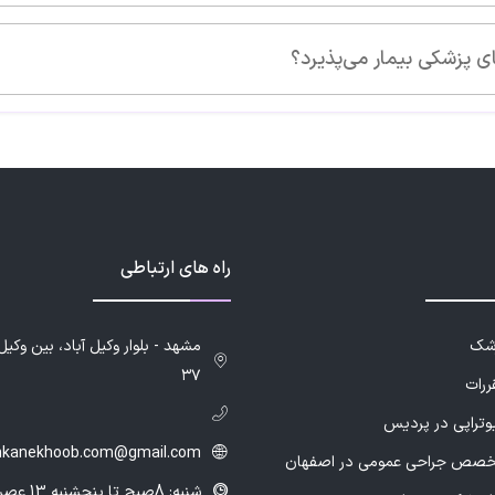
راه های ارتباطی
زشک
۳۷
ررات
یوتراپی در پردیس
hkanekhoob.com@gmail.com
خصص جراحی عمومی در اصفهان
شنبه: 8صبح تا پنجشنبه 13 عصر