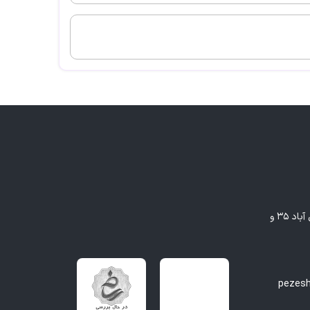
مشهد - بلوار وکیل آباد، بین وکیل آباد ۳۵ و
pezes