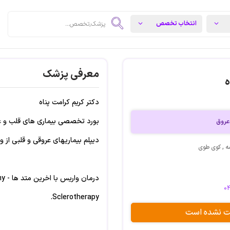
معرفی پزشک
ه
دکتر کریم کرامت پناه
بورد تخصصی بیماری های قلب و ع
عروق
دیپلم بیماریهای عروقی و قلبی از و
ه , کوی طوی
درمان
0
Sclerotherapy.
بت نشده است