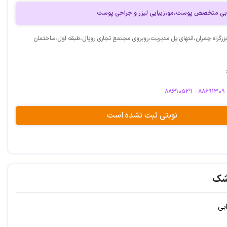
وابی متخصص پوست،مو،زیبایی لیزر و جراحی پوست
بزرگراه چمران،انتهای پل مدیریت،روبروی مجتمع تجاری رویال،طبقه اول،ساختمان
88690529 - 88691309
نوبتی ثبت نشده است
شک
بی