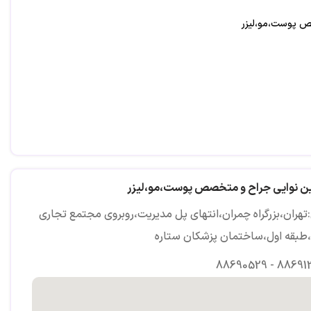
 پوست،مو،لیزر
ین نوایی جراح و متخصص پوست،مو،لیزر
تهران،بزرگراه چمران،انتهای پل مدیریت،روبروی مجتمع تجاری
،طبقه اول،ساختمان پزشکان ستاره
88690529 - 88691