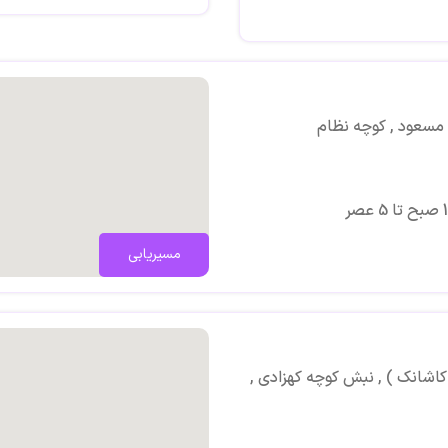
فلوشیپ لیزر از آخن آلمان
 مسعود , کوچه نظام
مسیریابی
 کاشانک ) , نبش کوچه کهزادی ,