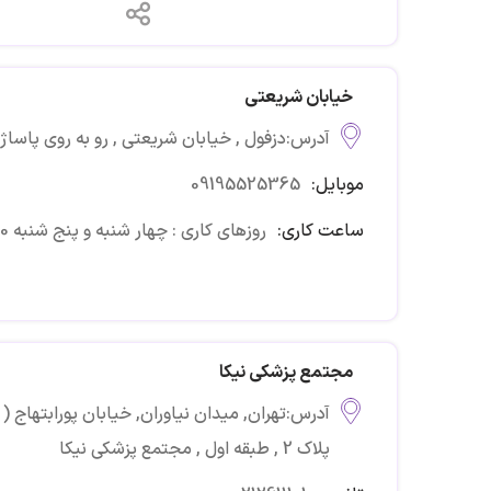
خیابان شریعتی
آدرس:دزفول , خیابان شریعتی , رو به روی پاساژ
موبایل:
09195525365
ساعت کاری:
روزهای کاری : چهار شنبه و پنج شنبه 10 صبح تا 5 عصر
مجتمع پزشکی نیکا
آدرس:تهران, میدان نیاوران, خیابان پورابتهاج (
پلاک 2 , طبقه اول , مجتمع پزشکی نیکا