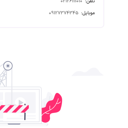
تلفن:
02126111010
موبایل:
09127374345