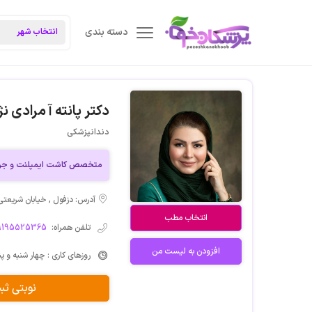
دسته بندی
دکتر پانته آ مرادی نژ
دندانپزشکی
متخصص کاشت ایمپلنت و جرا
آدرس: دزفول , خیابان شریعتی 
انتخاب مطب
تلفن همراه:
9195525365
افزودن به لیست من
روزهای کاری : چهار شنبه و پنج شنبه 10 ص
نوبتی ث