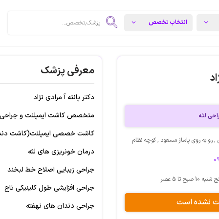
معرفی پزشک
اد
دکتر پانته آ مرادی نژاد
متخصص کاشت ایمپلنت و جراحی ل
حی لثه
کاشت خصصی ایمپلنت(کاشت دندا
, رو به روی پاساژ مسعود , کوچه نظام
درمان خونریزی های لثه
0
جراحی زیبایی اصلاح خط لبخند
بح تا 5 عصر
جراحی افزایشی طول کلینیکی تاج
بت نشده است
جراحی دندان های نهفته