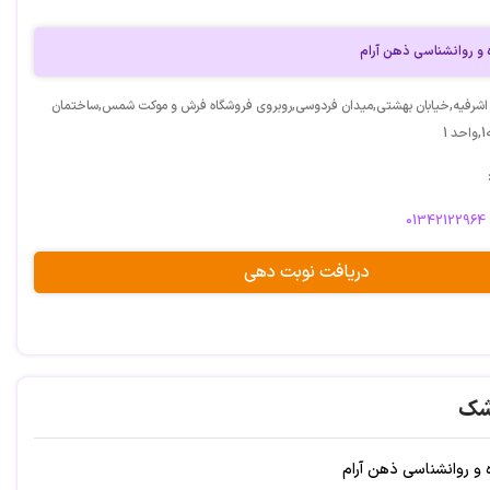
 و روانشناسی ذهن آرام
 اشرفیه,خیابان بهشتی,میدان فردوسی,روبروی فروشگاه فرش و موکت شمس,ساختمان
1
01342122964
دریافت نوبت دهی
شک
 و روانشناسی ذهن آرام