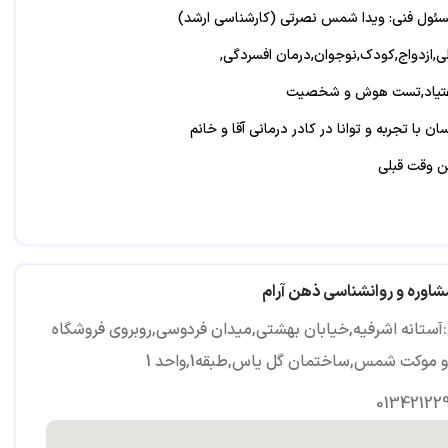
سئول فنی: ویدا شمس نصرتی (کارشناسی ارشد)
,ازدواج,کودک,نوجوان,درمان افسردگی,
عتیاد,تست هوش و شخصیت
ن با تجربه و توانا در کادر درمانی آقا و خانم
ین وقت قبلی
شاوره و روانشناسی ذهن آرام
آستانه اشرفیه,خیابان بهشتی,میدان فردوسی,روبروی فروشگاه
موکت شمس,ساختمان گل یاس,طبقه1,واحد 1
01342122