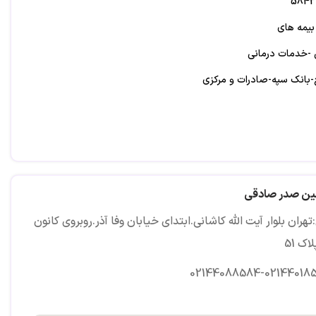
 بیمه های
 -خدمات درمانی
بانک سپه-صادرات و مرکزی
ین صدر صادقی
هران بلوار آیت الله کاشانی.ابتدای خیابان وفا آذر.روبروی کانون
اک 51
02144088584-02144018