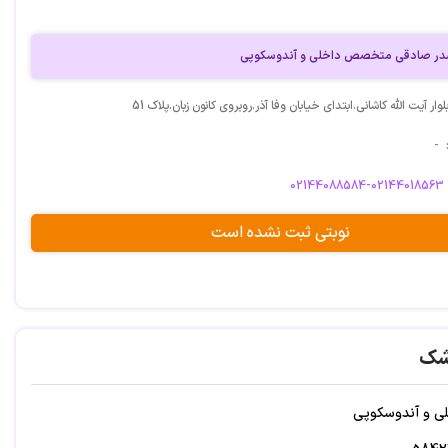
در صادقی متخصص داخلی و آندوسکوپی
وار آیت الله کاشانی.ابتدای خیابان وفا آذر.روبروی کانون زبان.پلاک 51
-
02144088584-02144018563
نوبتی ثبت نشده است
شک
 و آندوسکوپی