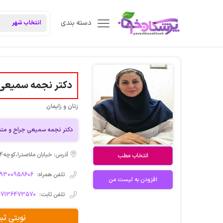
دسته بندی
دکتر نجمه سمیعی
زنان و زایمان
دکتر نجمه سمیعی جراح و متخ
آدرس: خیابان ملاصدرا،کوچه4،ساختمان پزشکان دیبا،طبقه اول
انتخاب مطب
تلفن همراه:
09300958606
افزودن به لیست من
تلفن ثابت:
07136473570
نوبتی ث