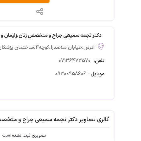
دکتر نجمه سمیعی جراح و متخصص زنان،زایمان و ن
آدرس:خیابان ملاصدرا،کوچه4،ساختمان پزشکان دیبا،طبقه اول
تلفن:
07136473570
موبایل:
09300958606
گالری تصاویر دکتر نجمه سمیعی جراح و متخصص 
تصویری ثبت نشده است