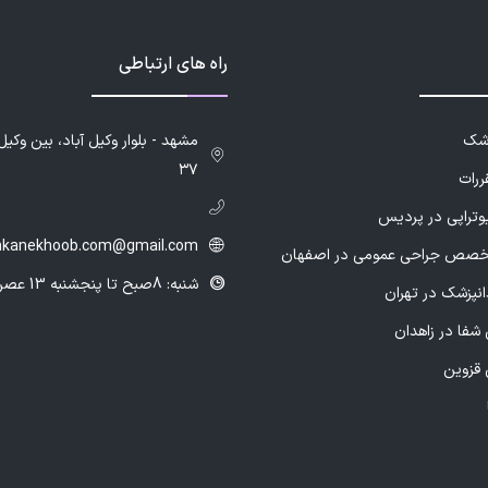
راه های ارتباطی
زشک
۳۷
ررات
یوتراپی در پردیس
hkanekhoob.com@gmail.com
خصص جراحی عمومی در اصفهان
شنبه: 8صبح تا پنجشنبه 13 عصر
انپزشک در تهران
شفا در زاهدان
 قزوین