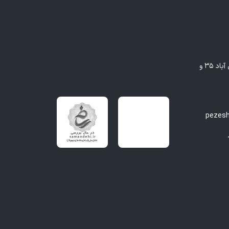
مشهد - بلوار وکیل آباد، بین وکیل آباد ۳۵ و
pezes