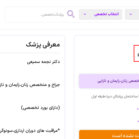
معرفی پزشک
دکتر نجمه سمیعی
صص زنان،زایمان و نازایی
جراح و متخصص زنان،زایمان و ناز
(دارای بورد تخصصی)
*مراقبت های دوران ارداری،سونوگرا
بت نشده است