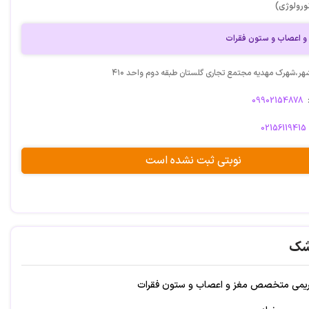
ورولوژی)
اعصاب و ستون فقرات
هر،شهرک مهدیه مجتمع تجاری گلستان طبقه دوم واحد ۴۱۰
09902154878
02156119415
نوبتی ثبت نشده است
شک
کریمی متخصص مغز و اعصاب و ستون فقرات