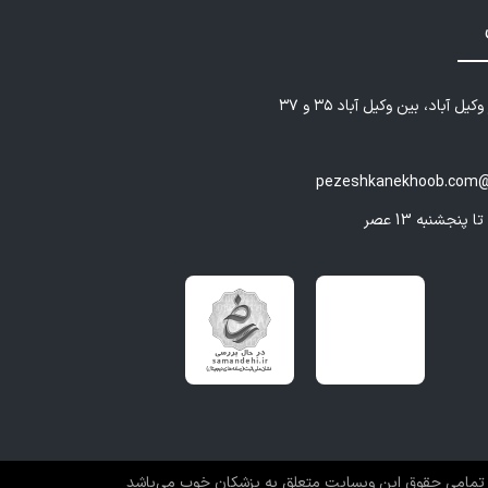
یل آباد، بین وکیل آباد ۳۵ و ۳۷
pezeshkanekhoob.com@
تمامی حقوق این وبسایت متعلق به پزشکان خوب می‌باشد