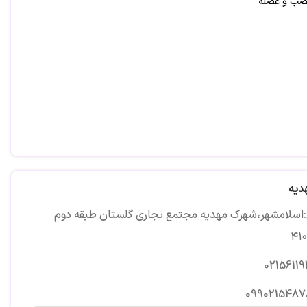
 عصب و عضله
دیه
اسلامشهر،شهرک مهدیه مجتمع تجاری گلستان طبقه دوم
02156119
0990215487