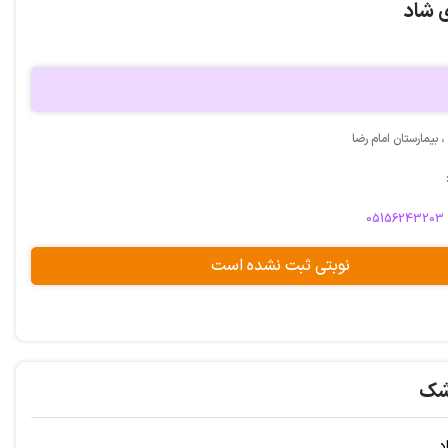
 شاد
بیمارستان امام رضا
05156243203
نوبتی ثبت نشده است
شک
د