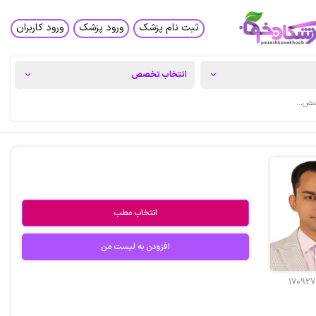
ثبت نام پزشک
ورود پزشک
ورود کاربران
انتخاب مطب
افزودن به لیست من
170927