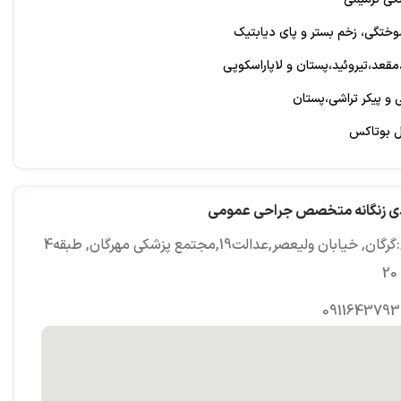
ختگی، زخم بستر و پای دیابتیک
قعد،تیروئید،پستان و لاپاراسکوپی
 و پیکر تراشی،پستان
ل بوتاکس
ت، افتادگی پلک، اعمال سرپایی و ختنه
دالت19,مجتمع پزشکی مهرگان, طبقه4 ,واحد 20
دی زنگانه متخصص جراحی عمومی
آدرس:گرگان, خیابان ولیعصر,عدالت19,مجتمع پزشکی مهرگان, طبقه4
0911643793