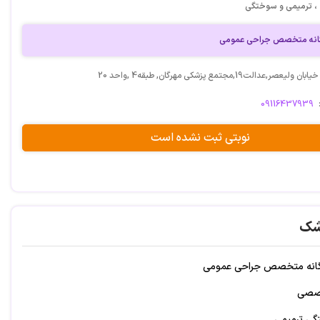
، ترمیمی و سوختگی
گانه متخصص جراحی عمومی
,عدالت19,مجتمع پزشکی مهرگان, طبقه4 ,واحد 20
09116437939
نوبتی ثبت نشده است
شک
گانه متخصص جراحی عمومی
خصصی
ی ترمیمی