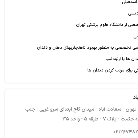
اسمعیلی
نسی
صصی از دانشگاه علوم پزشکی تهران
می
سی تخصصی به منظور بهبود ناهنجاریهای دهان و دندان
ان ها با ارتودنسی
ئی برای مرتب کردن دندان ها
رمان در تمام سنین
ودنسی به هدف جراحی فک
اد
های فکی
تهران - سعادت آباد - میدان کاج ابتدای سرو غربی - جنب
ن های نهفته
 - پلاک ۷ - طبقه ۵ - واحد ۳۵
رک
۰۲۱۲۶۷۴۸