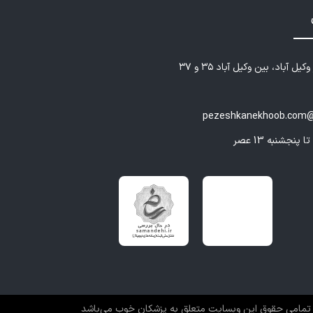
یل آباد، بین وکیل آباد ۳۵ و ۳۷
pezeshkanekhoob.com@
تمامی حقوق این وبسایت متعلق به پزشکان خوب می‌باشد