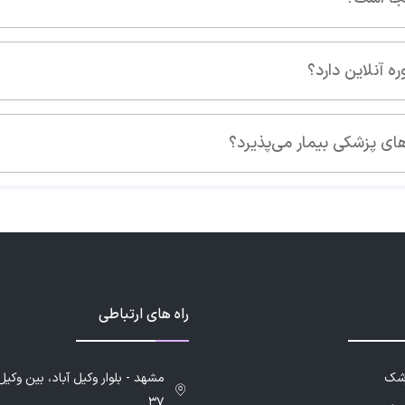
راه های ارتباطی
زشک
۳۷