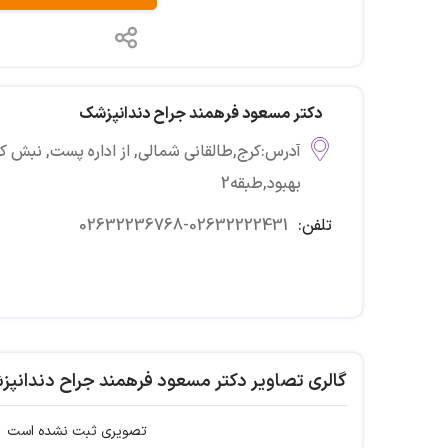
دکتر مسعود فرهمند جراح دندانپزشک
آدرس:کرج,طالقانی شمالی, از اداره پست, نبش 
بهبود,طبقه2
تلفن:
02632236768-02632222431
گالری تصاویر دکتر مسعود فرهمند جراح دندانپ
تصویری ثبت نشده است