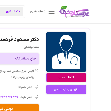
دسته بندی
دکتر مسعود فرهمن
دندانپزشکی
جراح دندانپزشک
آدرس: کرج,طالقانی شمالی, از
پزشکان بهبود,طبقه2
انتخاب مطب
تلفن همراه:
افزودن به لیست من
تلفن ثابت:
02632222431
نوبتی ث