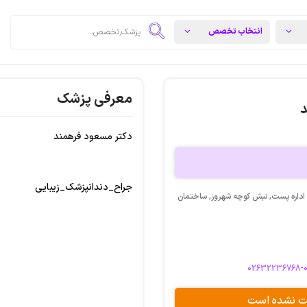
معرفی پزشک
د
دکتر مسعود فرهمند
جراح_دندانپزشک_زیبایی
 اداره پست, نبش کوچه شهروز, ساختمان
02632236768-
بت نشده است