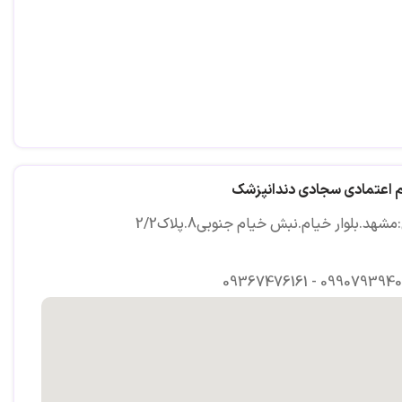
م اعتمادی سجادی دندانپزشک
شهد.بلوار خیام.نبش خیام جنوبی8.پلاک2/2
09367476161 - 0990793940