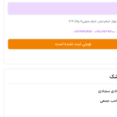
ر خیام.نبش خیام جنوبی8.پلاک2/2
09367476161 - 09907939400
نوبتی ثبت نشده است
شک
مادی سجادی
احب جمعی