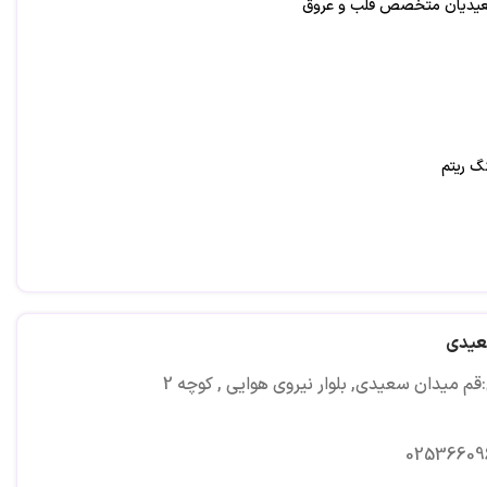
عیدیان متخصص قلب و عروق
نگ ریتم
عیدی
م میدان سعیدی, بلوار نیروی هوایی , کوچه 2
02536609