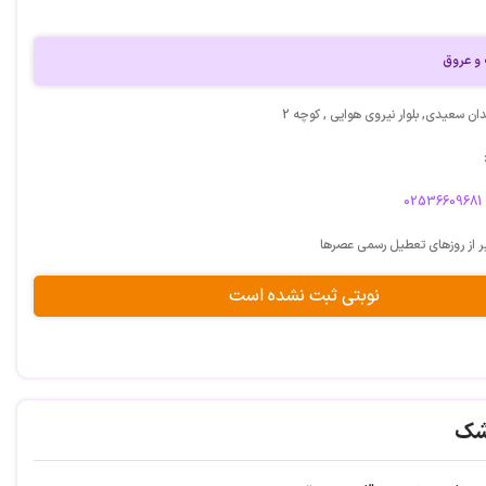
 عروق
ن سعیدی, بلوار نیروی هوایی , کوچه 2
02536609681
ر از روزهای تعطیل رسمی عصرها
نوبتی ثبت نشده است
شک