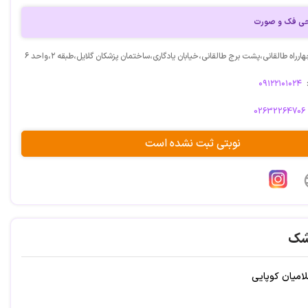
ی فک و صورت
راه طالقانی،پشت برج طالقانی،خیابان یادگاری،ساختمان پزشکان گلایل،طبقه ۲،واحد ۶
۰۹۱۲۲۱۰۱۰۲۴
02632264706
نوبتی ثبت نشده است
شک
امیان کوپایی