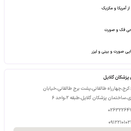
ز آمریکا و مکزیک
ی فک و صورت
یی صورت و بینی و لیزر
https://dre
پزشکان گلایل
کرج،چهارراه طالقانی،پشت برج طالقانی،خیابان
ی،ساختمان پزشکان گلایل،طبقه ۲،واحد ۶
02632264
۰۹۱۲۲۱۰۱۰