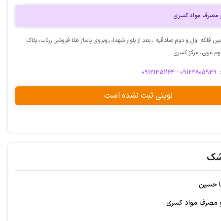
و مصرف مواد کسری
ین فلکه اول و دوم صادقیه ، بعد از بلوار شهدا، روبروی پاساژ طلا فروشی زرناب، پلاک
09121351164 - 09122805949
نوبتی ثبت نشده است
شک
ا حسین
و مصرف مواد کسری