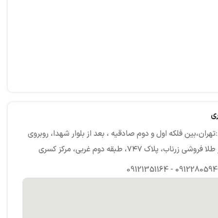
ی
هران،بین فلکه اول و دوم صادقیه ، بعد از بلوار شهدا، روبروی
روشی زرناب، پلاک ۷۴۷، طبقه دوم غربی، مرکز کسری
09121351164 - 091228059