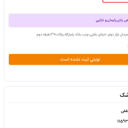
زنان,زایمان,و نازایی
ن بازار دوم, خیابان بابایی,چنب بانک پاسارگاد,پلاک370,طبقه دوم
نوبتی ثبت نشده است
شک
قفی