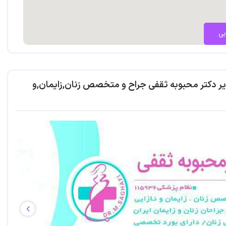
بی
یر دکتر محبوبه ثقفی جراح و متخصص زنان,زایمان,و