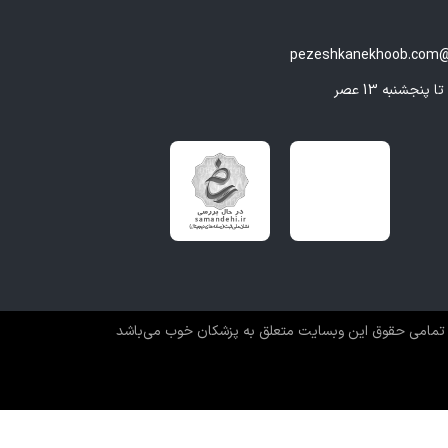
پوست و پاکسازی عمیق (Facial Treatment)**
ت از آلودگی‌ها، کومدون (جوش‌های سرسیاه)، سلول‌های مرده،
pezeshkanekhoob.com@
 و رطوبت پوست همراه با بخور، ماسک‌های درمانی، تونر و
 درمان برای پوست‌های چرب، مختلط، مستعد جوش و پوست‌های
 مفید است.
ی پوست صورت و دست**
ای تزریقی، ماسک‌های درمانی، فیشیال و مزوتراپی برای کاهش
 افزایش شادابی، رفع لک‌های سطحی و بازگرداندن درخشندگی
ت.
تمامی حقوق این وبسایت متعلق به پزشکان خوب می‌باشد
کلات پوست و مو**
ان مواردی مانند آکنه (جوش صورت)، لک‌های تیره، ریزش مو،
 حساسیت‌های پوستی، تیرگی دور چشم، یا مشکلات ناشی از