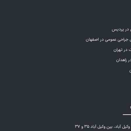
چهره‌ای شاداب و بدون انجماد مصنوعی ایجاد می‌کنند.
 (ژل)**
ی در پردیس
 لب، گونه، زاویه فک، زیر چشم و اصلاح خطوط عمیق صورت
نده) با استفاده از فیلرهای استاندارد و دارای تاییدیه‌های
راحی عمومی در اصفهان
 نتایج طبیعی و بدون اغراق، با حفظ فرم چهره، تخصص ایشان
 در تهران
ر زاهدان
*
 مغذی، ویتامین‌ها و مواد ضدریزش در پوست سر برای تقویت
 در پوست صورت و دست برای روشن‌سازی، لیفتینگ، کاهش لک،
 آبرسانی عمقی. مزوتراپی یکی از روش‌های مؤثر در **درمان
وانسازی پوست** بدون نیاز به جراحی است.
یل آباد، بین وکیل آباد ۳۵ و ۳۷