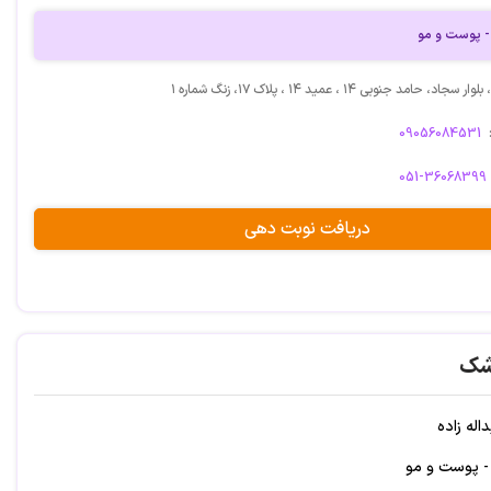
 پوست و مو
حامد جنوبی ۱۴ ، عمید ۱۴ ، پلاک ۱۷، زنگ شماره ۱
09056084531
051-36068399
دریافت نوبت دهی
شک
اله زاده
 پوست و مو