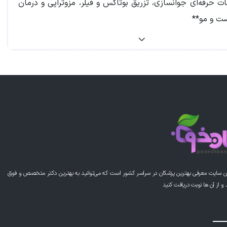
ات حرفه‌ای جوانسازی، تزریق بوتاکس و فیلر، مزوتراپی و درمان
ت و مو**
ر ماجده عبدالله‌زاده**، پزشک عمومی با سابقه تخصصی در
 مو و زیبایی، از چهره‌های خوش‌نام و خوش‌سلیقه در این حوزه
شهد** هستند. ایشان با تلفیق دانش پزشکی و تجربه عملی در
یبایی غیرجراحی، به‌صورت ایمن، علمی و متناسب با ویژگی‌های
رد، خدماتی حرفه‌ای و شخصی‌سازی‌شده ارائه می‌دهند.
 دکتر ماجده عبدالله‌زاده
ن سایت معرفی بهترین پزشکان در سراسر کشور است که می‌توانید به بهترین دکتر متخصص و فوق
Botox)**
از آن ها نوبت دریافت کنید
چروک‌های نواحی پیشانی، اطراف چشم (خط خنده و پنجه
 میانی ابرو و خطوط گردن. دکتر عبدالله‌زاده با تکنیک دقیق و