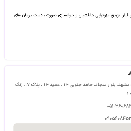
 فیلر، تزریق مزوتراپی ها،فشیال و جوانسازی صورت ، دست درمان های
د
آدرس:مشهد، بلوار سجاد، حامد جنوبی ۱۴ ، عمید ۱۴ ، پلاک ۱۷، زنگ
۱
051-36068
0905608453