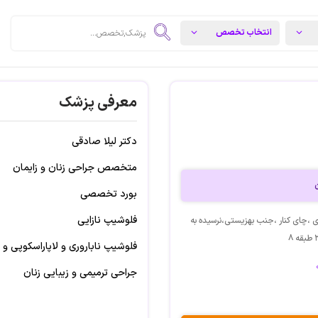
معرفی پزشک
دکتر لیلا صادقی
متخصص جراحی زنان و زایمان
بورد تخصصی
فلوشیپ نازایی
اری ،چای کنار ،جنب بهزیستی،نرسیده به
فلوشيپ ناباروری و لاپاراسكوپی 
جراحی ترمیمی و زیبایی زنان