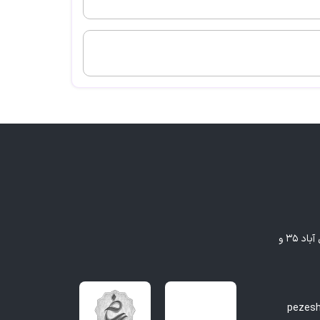
مشهد - بلوار وکیل آباد، بین وکیل آباد ۳۵ و
pezes