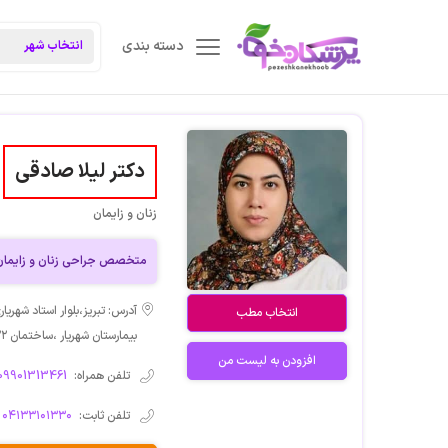
دسته بندی
دکتر لیلا صادقی
زنان و زایمان
متخصص جراحی زنان و زایمان
آدرس: تبریز،بلوار استاد شهری
انتخاب مطب
بیمارستان شهریار ،ساختمان ۲۲ طبقه ۸
افزودن به لیست من
تلفن همراه:
09901313461
تلفن ثابت:
۰۴۱۳۳۱۰۱۳۳۰