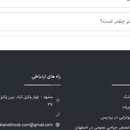
تر چقدر است؟
راه های ارتباطی
زشک
۳۷
ررات
یوتراپی در پردیس
hkanekhoob.com@gmail.com
خصص جراحی عمومی در اصفهان