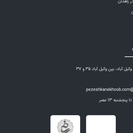
ر زاهدان
 روان‌شناختی با رویکرد شناختی-رفتاری (CBT)
سم منصوری؟
ی با تلفیق دانش تخصصی روان‌شناسی تربیتی و تجربه مشاوره
انسته است راه‌حل‌هایی عملی و علمی برای بهبود کیفیت زندگی
ده‌ها و دانش‌آموزان ارائه دهد. توانایی وی در برقراری ارتباط مؤثر
یل آباد، بین وکیل آباد ۳۵ و ۳۷
در سنین مختلف، به‌ویژه کودکان و نوجوانان، از ویژگی‌های
و محسوب می‌شود.
pezeshkanekhoob.com@
ل فعالیت:
منصوری در یکی از مراکز روان‌شناسی معتبر شیراز مشغول
 و به‌صورت حضوری و آنلاین به مراجعان خدمات روان‌شناختی