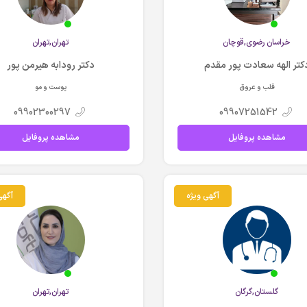
خراسان رضوي,قوچان
تهران,تهران
کتر الهه سعادت پور مقدم
دکتر رودابه هیرمن پور
قلب و عروق
پوست و مو
09902300297
09907251542
مشاهده پروفایل
مشاهده پروفایل
آگهی ویژه
آگهی
گلستان,گرگان
تهران,تهران