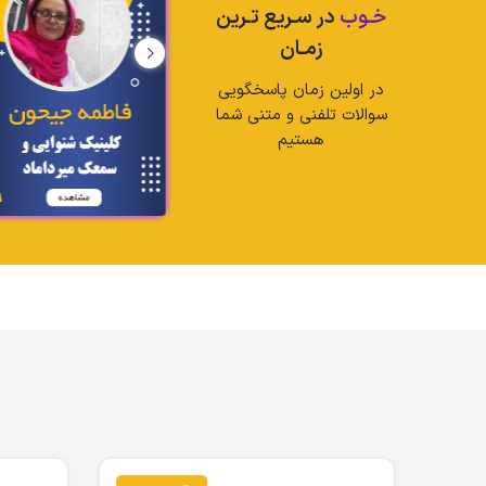
خـوب
در سـریع تـرین
زمـان
در اولین زمان پاسخگویی
سوالات تلفنی و متنی شما
هستیم