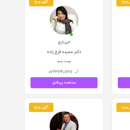
 ویژه
آگهی ویژه
البرز,کرج
دکتر حمیده فرج زاده
پوست و مو
02632408211
مشاهده پروفایل
 ویژه
آگهی ویژه