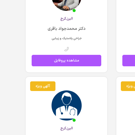
البرز,کرج
دکتر محمدجواد باقری
جراحی پلاستیک و زیبایی
مشاهده پروفایل
 ویژه
آگهی ویژه
البرز,کرج