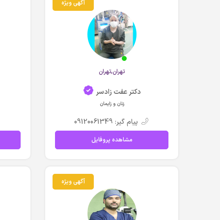
آگهی ویژه
تهران,تهران
دکتر عفت زادسر
زنان و زایمان
پیام گیر: 09120061349
مشاهده پروفایل
آگهی ویژه