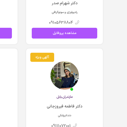
دکتر شهرام صدر
رادیولوژی و سونوگرافی
09105638804
مشاهده پروفایل
آگهی ویژه
مازندران,بابل
دکتر فاطمه فیروزجانی
دندانپزشکی
09111072001