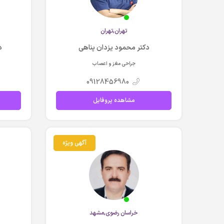
تهران,تهران
دکتر محمود یزدان پناهی
د
جراحی مغز و اعصاب
09128456980
مشاهده پروفایل
آگهی ویژه
خراسان رضوي,مشهد