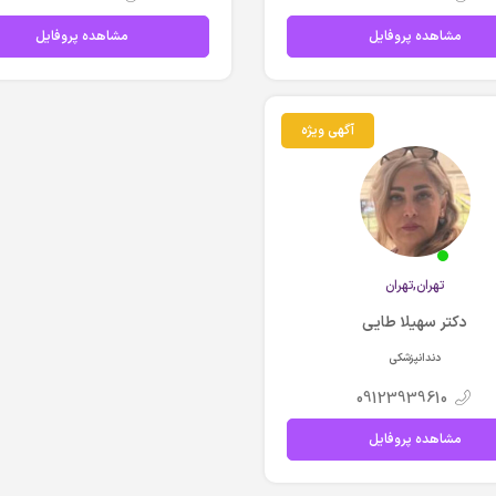
مشاهده پروفایل
مشاهده پروفایل
آگهی ویژه
تهران,تهران
دکتر سهیلا طایی
دندانپزشکی
09123939610
مشاهده پروفایل