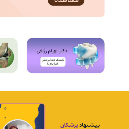
پیـشـنهاد
پزشـکان