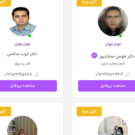
آگهی ویژه
آگهی
تهران,تهران
تهران,تهران
دکتر ایوب صالحی
دکتر هومن مختارپور
کلیه و مجاری ادراری
قلب و عروق
09902345688
09366722636
مشاهده پروفایل
مشاهده پروفایل
آگهی ویژه
آگهی