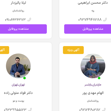
دکتر محسن ابراهیمی
لیلا پالیزدار
ریه
روانشناسان
0۹۱۰۶۶۳۶۳۷۳
09374948288
مشاهده پروفایل
مشاهده پروفایل
آگهی ویژه
آگهی
مازندران,بابلسر
تهران,تهران
الهام مهدی پور
دکتر فواد متولی زاده
روانشناسان
پوست و مو
09339955123
09212460382