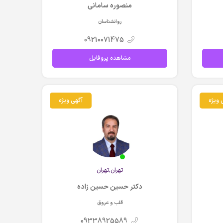
منصوره سامانی
روانشناسان
09210071475
مشاهده پروفایل
 ویژه
آگهی ویژه
تهران,تهران
دکتر حسین حسین زاده
قلب و عروق
09338925589