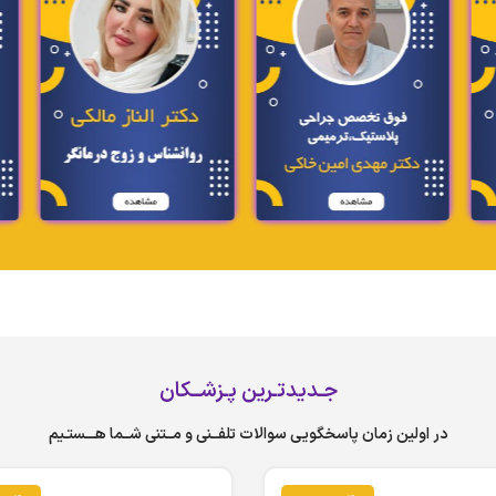
جـدیدتـرین پـزشــکان
در اولین زمان پاسخگویی سوالات تلفــنی و مــتنی شــما هـــستـیم