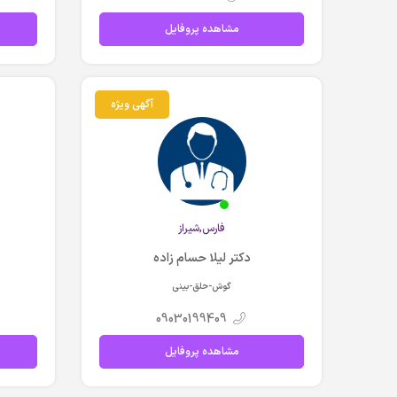
مشاهده پروفایل
آگهی ویژه
فارس,شيراز
دکتر لیلا حسام زاده
گوش-حلق-بینی
09030199409
مشاهده پروفایل