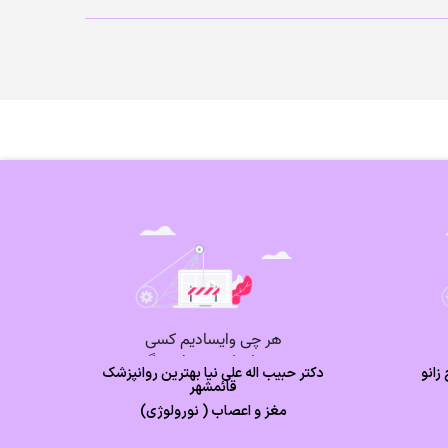
انو
دکتر حبیب اله علی نیا بهترین روانپزشک
قائمشهر
مغز و اعصاب ( نورولوژی)