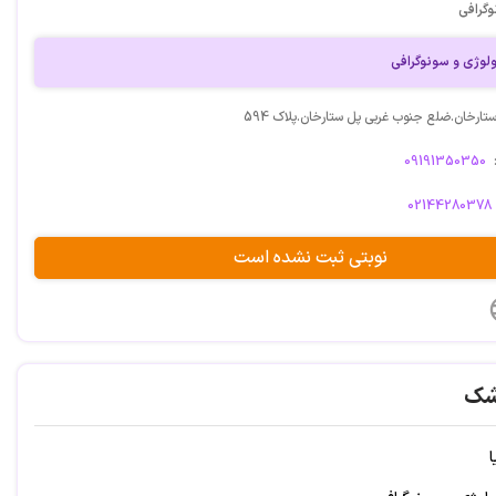
وگرافی
وژی و سونوگرافی
تارخان.ضلع جنوب غربی پل ستارخان.پلاک 594
09191350350
02144280378
نوبتی ثبت نشده است
شک
ا