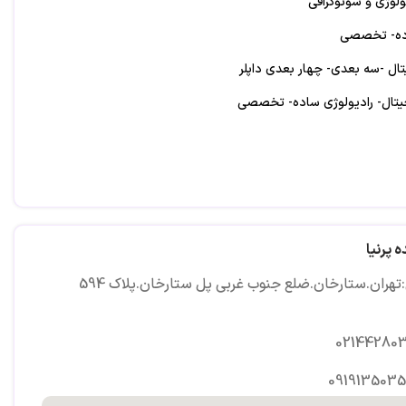
وژی و سونوگرافی
ده- تخصصی
ال -سه بعدی- چهار بعدی داپلر
یتال- رادیولوژی ساده- تخصصی
ه پرنیا
تهران.ستارخان.ضلع جنوب غربی پل ستارخان.پلاک 594
02144280
0919135035