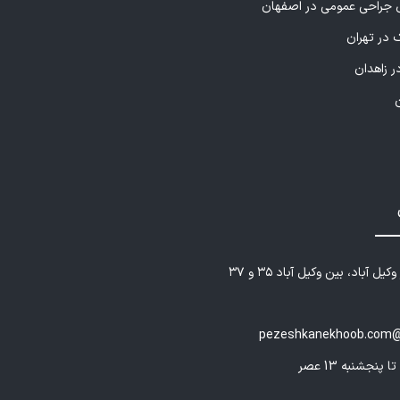
راحی عمومی در اصفهان
 در تهران
این پزشک را پیشنهاد می کنم
ر زاهدان
ادرم که مشکل پا داشتن مراجعه کرده بودیم بسیار عالی و
ه بود
این پزشک را پیشنهاد می کنم
یل آباد، بین وکیل آباد ۳۵ و ۳۷
یتونم بگم عالیییی حتما نتیجه میگیرن
pezeshkanekhoob.com@
این پزشک را پیشنهاد می کنم