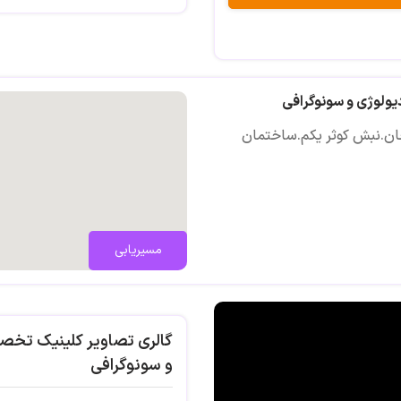
سونوگرافی کالر داپلر(رنگی)
سونوگرافی سلامت جنین,بیوفیزیکا
سونوگرافی هیپ و مغز نوزاد
یولوژی و سونوگرافی
سونوگرافی تیروئید و سینه
خان.نبش کوثر یکم.ساختمان
ماموگرافی دیجیتال
پانورکس,سفالومتری دیجیتال
رادیوگرافی ساده دیجیتال
رادیوگرافی رنگی دیجیتال
مسیریابی
رادیوگرافی تک دندان دیجیتال
سیالوگرافی
گالری تصاویر کلینیک تخصص
سونوگرافی شکم و لگن
و سونوگرافی
سونوگرافی نسج نرم