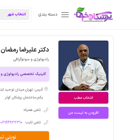
دسته بندی
دکتر علیرضا رمضان ز
رادیولوژی و سونوگرافی
کلینیک تخصصی رادیولوژی و 
آدرس: تهران.میدان توحید.ابت
یکم.ساختمان پزشکان کوثر
انتخاب مطب
تلفن همراه:
افزودن به لیست من
تلفن ثابت:
02166932310
نوبتی ث