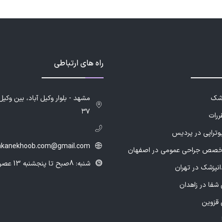
ه به مریض توضیح
راه های ارتباطی
وصیه میکنم ایشون رو🌺
زشک
۳۷
ررات
یوتراپی در پردیس
hkanekhoob.com@gmail.com
خصص جراحی عمومی در اصفهان
شنبه: 8صبح تا پنجشنبه 13 عصر
انپزشک در تهران
شفا در زاهدان
 قزوین