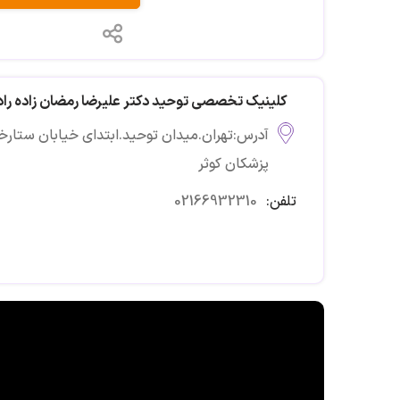
کلینیک تخصصی توحید دکتر علیرضا رمضان زاده راد
آدرس:تهران.میدان توحید.ابتدای خیابان ستار
پزشکان کوثر
تلفن:
02166932310