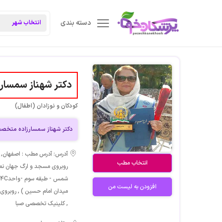
دسته بندی
دکتر شهناز سمسارز
کودکان و نوزادان (اطفال)
دکتر شهناز سمسارزاده متخصص 
آدرس: آدرس مطب : اصفهان, م
انتخاب مطب
روبروی مسجد و ارگ جهان نما
افزودن به لیست من
میدان امام حسین ) , روبروی
, کلینیک تخصصی صبا