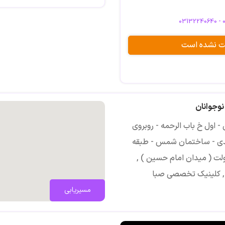
جهان نما , کلینیک تخصصی صبا
03132240640 -
تلفن: 03132240640 - 03132332120
بت نشده است
نوجوانان
اول خ باب الرحمه - روبروی
ئدی - ساختمان شمس - طبقه
صفهان, دروازه دولت ( میدان امام حسین ) ,
 , کلینیک تخصصی صبا
مسیریابی