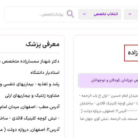
معرفی پزشک
اده
دکتر شهناز سمسارزاده متخصص نوز
استادیار دانشگاه
نوزادان ,کودکان و نوجوانان
رشد و تغذیه - بیماریهای تنفسی و
مشاوره ژنتیک و بیماریهای ارثی
یدان امام حسین - اول خ باب الرحمه -
 - نبش کوچه کلینیک قائدی - ساختمان
آدرس مطب : اصفهان, میدان امام 
شمس - طبقه سوم -واحد4C -------آدرس2: اصفهان, دروازه دولت (
- نبش کوچه کلینیک قائدی - ساخت
 مسجد باب الرحمه , نبش کوی جهان نما
آدرس2: اصفهان, دروازه دولت