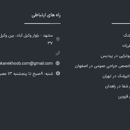
راه های ارتباطی
زشک
۳۷
ررات
یوتراپی در پردیس
hkanekhoob.com@gmail.com
خصص جراحی عمومی در اصفهان
شنبه: 8صبح تا پنجشنبه 13 عصر
انپزشک در تهران
شفا در زاهدان
 قزوین