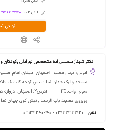
تلفن همراه:
تلفن ثابت:
 03132332120
نوبتی ث
دکتر شهناز سمسارزاده متخصص نوزادان ,کودکان و 
آدرس:آدرس مطب : اصفهان, میدان امام حسین - 
مسجد و ارگ جهان نما - نبش کوچه کلینیک قا
سوم -واحد4C -------آدرس2: ا
روبروی مسجد باب الرحمه , نبش کوی جهان نما
تلفن:
03132240640 - 03132332120