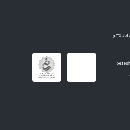
مشهد - بلوار وکیل آباد، بین وکیل آباد ۳۵ و
pezes