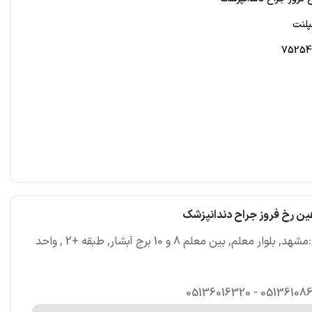
پلنت
ین رخ فروز جراح دندانپزشک
آدرس:مشهد, بلوار معلم, بین معلم 8 و 10 برج آبشار, طبقه +2 , واحد
05136016320 - 05136108