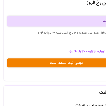
ن رخ فروز
شک
ن معلم 8 و 10 برج آبشار, طبقه +2 , واحد 204
05136016320 - 05136108653
نوبتی ثبت نشده است
شک
 فروز جراح دندانپزشک