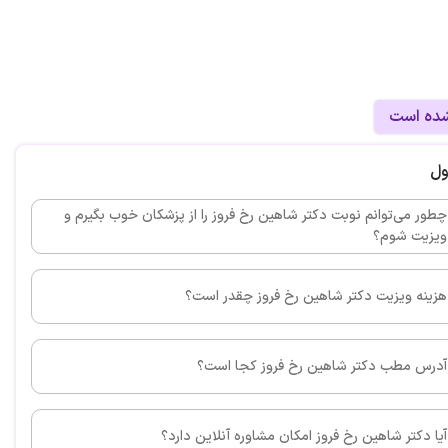
م کشیده بودم چون هم سطح بقیه دندونام نبود به چند
عه کردم و نتونستن برام کاری انجام بدن با مراجعه به آقای
یمپلنت خوبی که ایشون انجام دادن مشکلم برطرف شد
شده است
این پزشک را پیشنهاد می کنم
ول
ن عالیه
چطور می‌توانم نوبت دکتر شاهین رخ فروز را از پزشکان خوب بگیرم و
ویزیت شوم؟
هزینه ویزیت دکتر شاهین رخ فروز چقدر است؟
این پزشک را پیشنهاد می کنم
آدرس مطب دکتر شاهین رخ فروز کجا است؟
بسیار با تجربه و متخصصی هستن
آیا دکتر شاهین رخ فروز امکان مشاوره آنلاین دارد؟