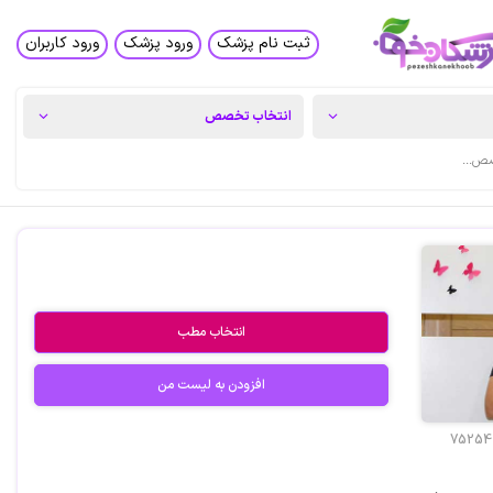
ثبت نام پزشک
ورود پزشک
ورود کاربران
انتخاب مطب
افزودن به لیست من
75254